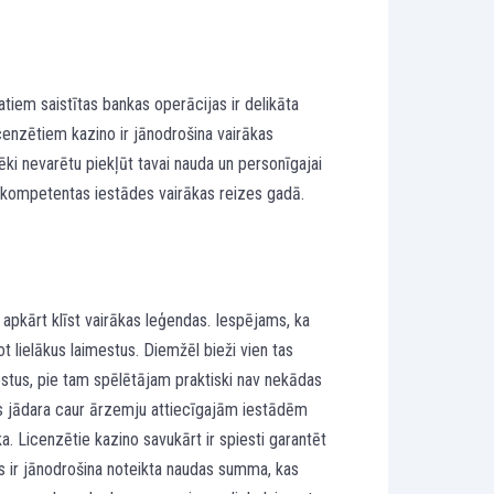
datiem saistītas bankas operācijas ir delikāta
icenzētiem kazino ir jānodrošina vairākas
vēki nevarētu piekļūt tavai nauda un personīgajai
c kompetentas iestādes vairākas reizes gadā.
apkārt klīst vairākas leģendas. Iespējams, ka
t lielākus laimestus. Diemžēl bieži vien tas
mestus, pie tam spēlētājam praktiski nav nekādas
 tas jādara caur ārzemju attiecīgajām iestādēm
a. Licenzētie kazino savukārt ir spiesti garantēt
 ir jānodrošina noteikta naudas summa, kas