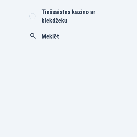
Tiešsaistes kazino ar
blekdžeku
Meklēt