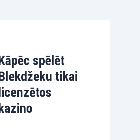
Kāpēc spēlēt
Blekdžeku tikai
licenzētos
kazino