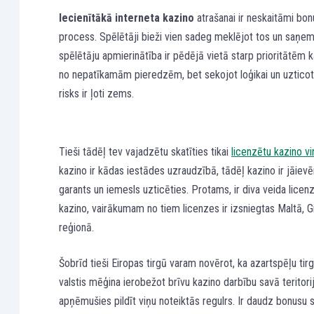
Iecienītākā interneta kazino
atrašanai ir neskaitāmi bon
process. Spēlētāji bieži vien sadeg meklējot tos un saņem
spēlētāju apmierinātība ir pēdējā vietā starp prioritātēm k
no nepatīkamām pieredzēm, bet sekojot loģikai un uzticot
risks ir ļoti zems.
Tieši tādēļ tev vajadzētu skatīties tikai
licenzētu kazino vi
kazino ir kādas iestādes uzraudzībā, tādēļ kazino ir jāievēr
garants un iemesls uzticēties. Protams, ir diva veida lic
kazino, vairākumam no tiem licenzes ir izsniegtas Maltā, G
reģionā.
Šobrīd tieši Eiropas tirgū varam novērot, ka azartspēļu ti
valstis mēģina ierobežot brīvu kazino darbību savā teritor
apņēmušies pildīt viņu noteiktās regulrs. Ir daudz bonusu