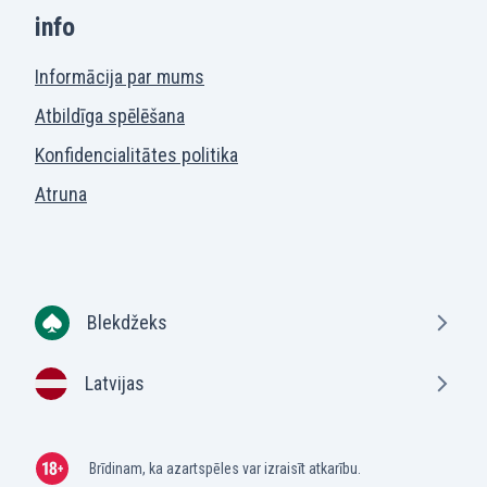
info
Informācija par mums
Atbildīga spēlēšana
Konfidencialitātes politika
Atruna
Blekdžeks
Latvijas
Brīdinam, ka azartspēles var izraisīt atkarību.