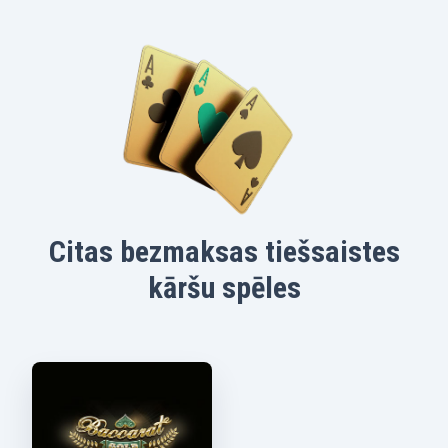
Citas bezmaksas tiešsaistes
kāršu spēles